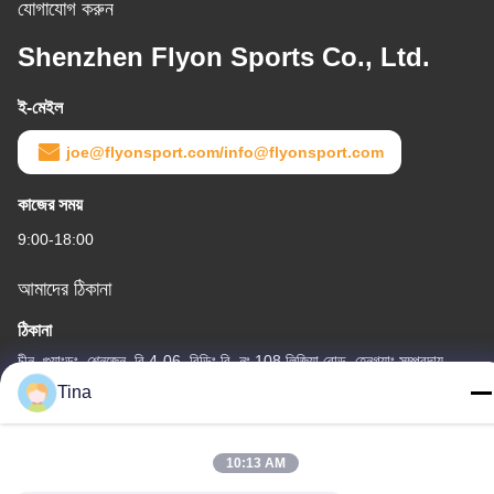
যোগাযোগ করুন
Shenzhen Flyon Sports Co., Ltd.
ই-মেইল
joe@flyonsport.com/info@flyonsport.com
কাজের সময়
9:00-18:00
আমাদের ঠিকানা
ঠিকানা
চীন, গুয়াংডং, শেনজেন, বি 4-06, বিল্ডিং বি, নং 108 লিজিয়া রোড, হেনগ্যাং সম্প্রদায়,
লংগ্যাং স্ট্রিট
Tina
টেলিফোন
86-135-3407-1985
10:13 AM