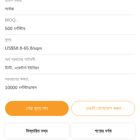
মডেল নম্বর:
সর্বোচ্চ
MOQ.:
500 বর্গমিটার
মূল্য:
US$58.8-65.8/sqm
অর্থ প্রদানের শর্তাবলী:
টি/টি, ওয়েস্টার্ন ইউনিয়ন
সরবরাহের ক্ষমতা:
10000 বর্গমিটার/মাস
সেরা মূল্য পান
এখনই যোগাযোগ করুন
বিস্তারিত তথ্য
পণ্যের বর্ণনা