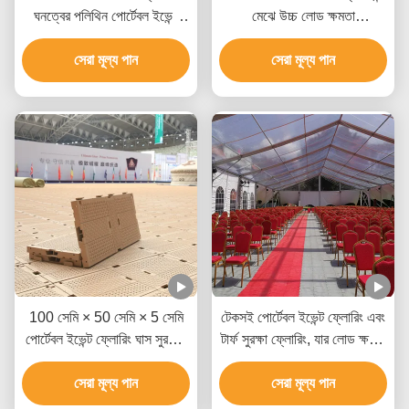
ঘনত্বের পলিথিন পোর্টেবল ইভেন্ট
মেঝে উচ্চ লোড ক্ষমতা
ফ্লোরিং
কাস্টমাইজযোগ্য রঙ এবং আউটডোর
সেরা মূল্য পান
ব্যবহারের জন্য তাপমাত্রা প্রতিরোধী
সেরা মূল্য পান
100 সেমি × 50 সেমি × 5 সেমি
টেকসই পোর্টেবল ইভেন্ট ফ্লোরিং এবং
পোর্টেবল ইভেন্ট ফ্লোরিং ঘাস সুরক্ষার
টার্ফ সুরক্ষা ফ্লোরিং, যার লোড ক্ষমতা
জন্য ইউভি প্রতিরোধী
২০ টন এবং আকার ৩০.৪৮ সেমি x
সেরা মূল্য পান
১০.১৬ সেমি x ১.৮ সেমি
সেরা মূল্য পান