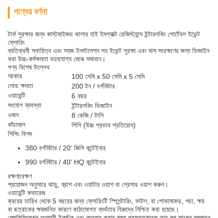
পণ্যের বর্ণনা
টার্ফ সুরক্ষার জন্য কাস্টমাইজড কালার হাই ইমপ্যাক্ট রেজিস্ট্যান্স ইন্টারলকিং পোর্টেবল ইভেন্ট
ফ্লোরিং
ব্যতিক্রমী স্থায়িত্ব এবং সহজ ইনস্টলেশন সহ ইভেন্ট সুরক্ষা এবং ঘাস সংরক্ষণের জন্য ডিজাইন
করা উচ্চ-কর্মক্ষমতা বহনযোগ্য মেঝে সমাধান।
পণ্য বিশেষ উল্লেখ
আকার
100 সেমি x 50 সেমি x 5 সেমি
লোড ক্ষমতা
200 টন / বর্গমিটার
ওয়ারেন্টি
6 বছর
সংযোগ ব্যবস্থা
ইন্টারলকিং ডিজাইন
ওজন
8 কেজি / টালি
কাঁচামাল
পিপি (উচ্চ প্রভাব প্রতিরোধ)
শিপিং বিশদ
380 বর্গমিটার / 20' জিপি কন্টেইনার
990 বর্গমিটার / 40' HQ কন্টেইনার
রক্ষণাবেক্ষণ
প্রয়োজন অনুসারে ঝাড়ু, ব্রাশ এবং ওয়াটার ওয়াশ বা প্রেসার ওয়াশ করুন।
ওয়ারেন্টি কভারেজ
ক্রয়ের তারিখ থেকে 5 বছরের জন্য ফ্লোরিংটি স্প্লিন্টারিং, ফাটল, বা পোকামাকড়, পচা, ক্ষয়
বা ছত্রাকের ক্ষয়জনিত কারণে কাঠামোগত ব্যর্থতার বিরুদ্ধে নিশ্চিত করা হয়েছে।
স্পেসিফিকেশন অনুযায়ী ইনস্টল এবং ব্যবহার করার সময় প্রস্তুতকারক তার মূল ফাংশন সম্পাদন