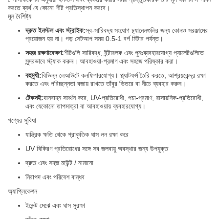
করতে ব্যর্থ যে কোনো শীট প্রতিস্থাপন করবে।
মূল বৈশিষ্ট্য
দ্রুত ইনস্টল এবং স্ট্রাইক:
স্ব-সারিবদ্ধ সংযোগ চ্যানেলগুলির জন্য কোনও সরঞ্জামের
প্রয়োজন হয় না। গড় সেটআপ সময় 0.5-1 বর্গ মিটার পর্যন্ত।
সহজ রক্ষণাবেক্ষণ:
শীটগুলি সারিবদ্ধ, ইন্টারলক এবং পুনঃব্যবহারযোগ্য প্যালেটগুলিতে
সুন্দরভাবে স্ট্যাক করুন। আবহাওয়া-প্রমাণ এবং সহজে পরিষ্কার করা।
বহুমুখী:
বিভিন্ন লেআউটে কনফিগারযোগ্য। প্ল্যাটফর্ম তৈরি করতে, আশ্রয়কেন্দ্র রক্ষা
করতে এবং পরিচ্ছন্নতা বজায় রাখতে তাঁবুর ভিতরে বা নীচে ব্যবহার করুন।
টেকসই:
যানবাহন সমর্থন করে, UV-প্রতিরোধী, পচা-প্রমাণ, রাসায়নিক-প্রতিরোধী,
এবং যেকোনো তাপমাত্রা বা আবহাওয়ায় ব্যবহারযোগ্য।
পণ্যের সুবিধা
যান্ত্রিক ক্ষতি থেকে প্রাকৃতিক ঘাস লন রক্ষা করে
UV বিকিরণ প্রতিরোধের সঙ্গে সব জলবায়ু অবস্থার জন্য উপযুক্ত
দ্রুত এবং সহজ মাউন্ট / নামানো
নিরাপদ এবং পরিবেশ বান্ধব
অ্যাপ্লিকেশন
ইভেন্ট মেঝে এবং ঘাস সুরক্ষা