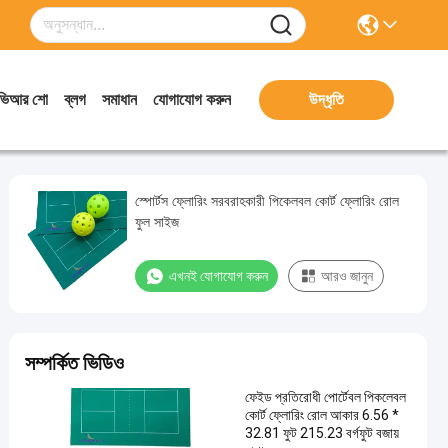
ভিআর শো
ব্লগ
সমাধান
যোগাযোগ করুন
উদ্ধৃতি
স্পোর্টস ফ্লোরিং সরবরাহকারী পিকেলবল কোর্ট ফ্লোরিং রোল
ফুল সাইজ
এখনই যোগাযোগ করুন
আরও জানুন
সম্পর্কিত ভিডিও
ফেইড প্রতিরোধী পোর্টেবল পিকলেবল
কোর্ট ফ্লোরিং রোল আকার 6.56 *
32.81 ফুট 215.23 বর্গফুট বজায়