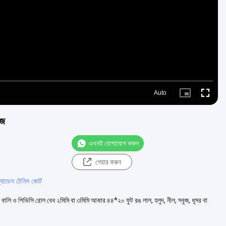
Video
Auto
Picture-
Fullscre
in-
Picture
ইজ
এখনই যোগাযোগ করুন
শেয়ার করুন
্যাডেল টেনিস কোর্ট
 ও বালি ও পিভিসি রোল বেধ ২মিমি বা ৩মিমি আকার ৪৪*২০ ফুট রঙ লাল, হলুদ, নীল, সবুজ, ধূসর বা