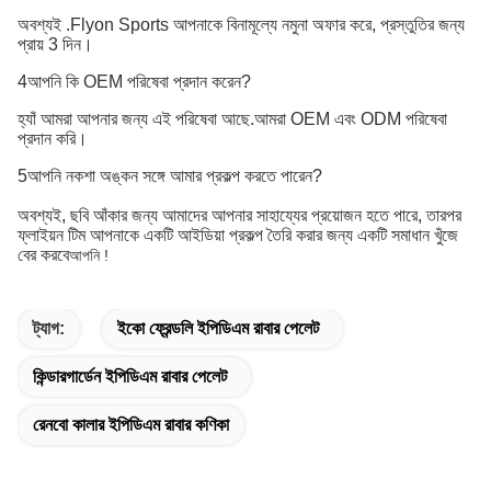
অবশ্যই .Flyon Sports আপনাকে বিনামূল্যে নমুনা অফার করে, প্রস্তুতির জন্য
প্রায় 3 দিন।
4আপনি কি OEM পরিষেবা প্রদান করেন?
হ্যাঁ আমরা আপনার জন্য এই পরিষেবা আছে.আমরা OEM এবং ODM পরিষেবা
প্রদান করি।
5আপনি নকশা অঙ্কন সঙ্গে আমার প্রকল্প করতে পারেন?
অবশ্যই, ছবি আঁকার জন্য আমাদের আপনার সাহায্যের প্রয়োজন হতে পারে, তারপর
ফ্লাইয়ন টিম আপনাকে একটি আইডিয়া প্রকল্প তৈরি করার জন্য একটি সমাধান খুঁজে
বের করবে
আপনি !
ট্যাগ:
ইকো ফ্রেন্ডলি ইপিডিএম রাবার পেলেট
কিন্ডারগার্ডেন ইপিডিএম রাবার পেলেট
রেনবো কালার ইপিডিএম রাবার কণিকা