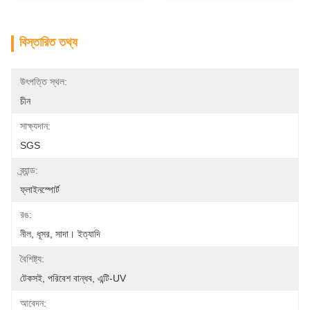
বিস্তারিত তথ্য
উৎপত্তি স্থল:
চীন
সাক্ষ্যদান:
SGS
ব্র্যান্ড:
ফ্লাইনস্পোর্ট
রঙ:
নীল, ধূসর, সাদা। ইত্যাদি
বৈশিষ্ট্য:
টেকসই, পরিবেশ বান্ধব, এন্টি-UV
আবেদন: