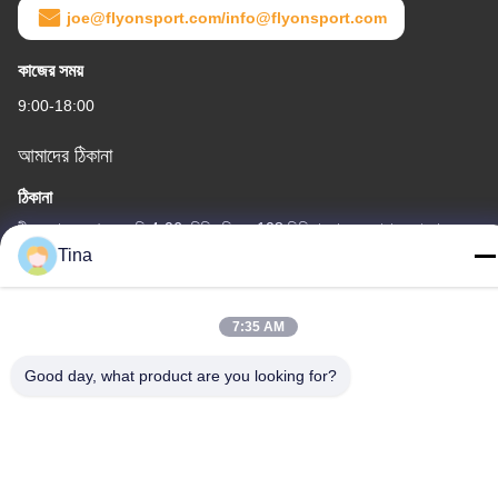
joe@flyonsport.com/info@flyonsport.com
কাজের সময়
9:00-18:00
আমাদের ঠিকানা
ঠিকানা
চীন, গুয়াংডং, শেনজেন, বি 4-06, বিল্ডিং বি, নং 108 লিজিয়া রোড, হেনগ্যাং সম্প্রদায়,
লংগ্যাং স্ট্রিট
Tina
টেলিফোন
86-135-3407-1985
7:35 AM
Good day, what product are you looking for?
চীন ভাল মানের প্রত্যাহারযোগ্য ব্লিচার আসন সরবরাহকারী. কপিরাইট © -2026
Shenzhen Flyon Sports Co., Ltd. . সমস্ত অধিকার সংরক্ষিত.