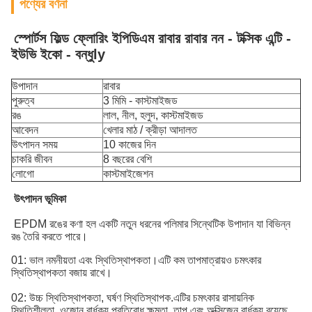
পণ্যের বর্ণনা
স্পোর্টস ফিল্ড ফ্লোরিং ইপিডিএম রাবার রাবার নন - টক্সিক এন্টি -
ইউভি ইকো - বন্ধু
ly
উপাদান
রাবার
পুরুত্ব
3 মিমি - কাস্টমাইজড
রঙ
লাল, নীল, হলুদ, কাস্টমাইজড
আবেদন
খেলার মাঠ / ক্রীড়া আদালত
উৎপাদন সময়
10 কাজের দিন
চাকরি জীবন
8 বছরের বেশি
লোগো
কাস্টমাইজেশন
উৎপাদন ভূমিকা
EPDM রঙের কণা হল একটি নতুন ধরনের পলিমার সিন্থেটিক উপাদান যা বিভিন্ন
রঙ তৈরি করতে পারে।
01: ভাল নমনীয়তা এবং স্থিতিস্থাপকতা।এটি কম তাপমাত্রায়ও চমৎকার
স্থিতিস্থাপকতা বজায় রাখে।
02: উচ্চ স্থিতিস্থাপকতা, ঘর্ষণ স্থিতিস্থাপক.
এটির চমৎকার রাসায়নিক
স্থিতিশীলতা, ওজোন বার্ধক্য প্রতিরোধ ক্ষমতা, তাপ এবং অক্সিজেন বার্ধক্য রয়েছে