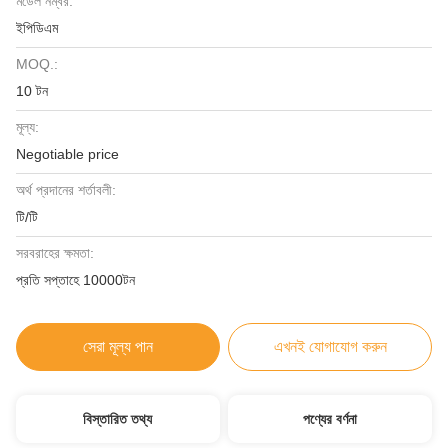
মডেল নম্বর:
ইপিডিএম
MOQ.:
10 টন
মূল্য:
Negotiable price
অর্থ প্রদানের শর্তাবলী:
টি/টি
সরবরাহের ক্ষমতা:
প্রতি সপ্তাহে 10000টন
সেরা মূল্য পান
এখনই যোগাযোগ করুন
বিস্তারিত তথ্য
পণ্যের বর্ণনা