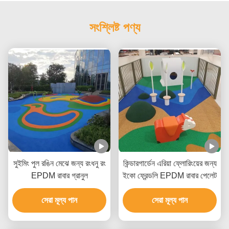
সংশ্লিষ্ট পণ্য
সুইমিং পুল রঙিন মেঝে জন্য রংধনু রং
কিন্ডারগার্ডেন এরিয়া ফ্লোরিংয়ের জন্য
EPDM রাবার গ্রানুল
ইকো ফ্রেন্ডলি EPDM রাবার পেলেট
সেরা মূল্য পান
সেরা মূল্য পান