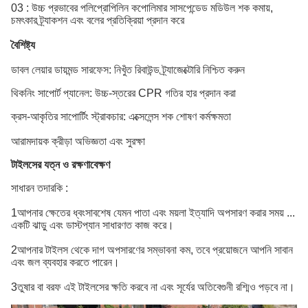
03 : উচ্চ প্রভাবের পলিপ্রোপিলিন কপোলিমার সাসপেন্ডেড মডিউল শক কমায়,
চমৎকার ট্র্যাকশন এবং বলের প্রতিক্রিয়া প্রদান করে
বৈশিষ্ট্য
ডাবল লেয়ার ডায়মন্ড সারফেস: নিখুঁত রিবাউন্ড ট্র্যাজেক্টোরি নিশ্চিত করুন
থিকনিং সাপোর্ট প্যানেল: উচ্চ-স্তরের CPR গতির হার প্রদান করা
ক্রস-আকৃতির সাপোর্টিং স্ট্রাকচার: এক্সেলেন্স শক শোষণ কর্মক্ষমতা
আরামদায়ক ক্রীড়া অভিজ্ঞতা এবং সুরক্ষা
টাইলসের যত্ন ও রক্ষণাবেক্ষণ
সাধারন তদারকি :
1আপনার ক্ষেতের ধ্বংসাবশেষ যেমন পাতা এবং ময়লা ইত্যাদি অপসারণ করার সময় ...
একটি ঝাড়ু এবং ডাস্টপ্যান সাধারণত কাজ করে।
2আপনার টাইলস থেকে দাগ অপসারণের সম্ভাবনা কম, তবে প্রয়োজনে আপনি সাবান
এবং জল ব্যবহার করতে পারেন।
3তুষার বা বরফ এই টাইলসের ক্ষতি করবে না এবং সূর্যের অতিবেগুনী রশ্মিও পড়বে না।