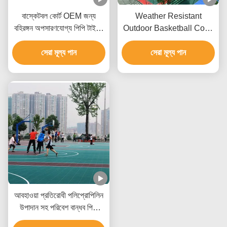
বাস্কেটবল কোর্ট OEM জন্য
Weather Resistant
বহিরঙ্গন অপসারণযোগ্য পিপি টাইলস
Outdoor Basketball Court
ক্রীড়া মেঝে
Tiles Polypropylene
সেরা মূল্য পান
Material With Multi Color
সেরা মূল্য পান
আবহাওয়া প্রতিরোধী পলিপ্রোপিলিন
উপাদান সহ পরিবেশ বান্ধব পিপি
টাইলস স্পোর্টস ফ্লোরিং