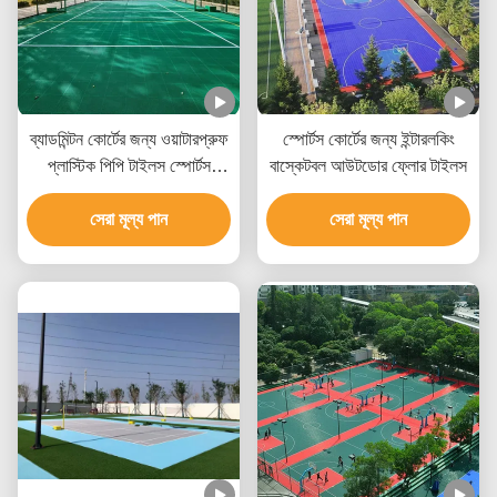
ব্যাডমিন্টন কোর্টের জন্য ওয়াটারপ্রুফ
স্পোর্টস কোর্টের জন্য ইন্টারলকিং
প্লাস্টিক পিপি টাইলস স্পোর্টস
বাস্কেটবল আউটডোর ফ্লোর টাইলস
ফ্লোরিং
সেরা মূল্য পান
সেরা মূল্য পান