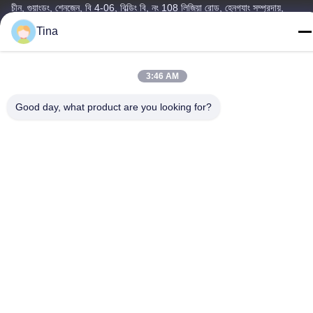
চীন, গুয়াংডং, শেনজেন, বি 4-06, বিল্ডিং বি, নং 108 লিজিয়া রোড, হেনগ্যাং সম্প্রদায়,
লংগ্যাং স্ট্রিট
Tina
টেলিফোন
86-135-3407-1985
3:46 AM
Good day, what product are you looking for?
চীন ভাল মানের প্রত্যাহারযোগ্য ব্লিচার আসন সরবরাহকারী. কপিরাইট © -2026
Shenzhen Flyon Sports Co., Ltd. . সমস্ত অধিকার সংরক্ষিত.
গোপনীয়তা নীতি
|
সাইটম্যাপ