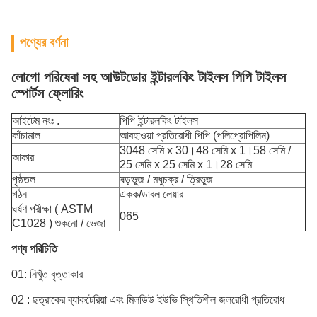
পণ্যের বর্ণনা
লোগো পরিষেবা সহ আউটডোর ইন্টারলকিং টাইলস পিপি টাইলস
স্পোর্টস ফ্লোরিং
আইটেম নংঃ .
পিপি ইন্টারলকিং টাইলস
কাঁচামাল
আবহাওয়া প্রতিরোধী পিপি (পলিপ্রোপিলিন)
3048 সেমি x 30।48 সেমি x 1।58 সেমি /
আকার
25 সেমি x 25 সেমি x 1।28 সেমি
পৃষ্ঠতল
ষড়ভুজ / মধুচক্র / ত্রিভুজ
গঠন
একক/ডাবল লেয়ার
ঘর্ষণ পরীক্ষা ( ASTM
065
C1028 ) শুকনো / ভেজা
পণ্য পরিচিতি
01: নিখুঁত বৃত্তাকার
02 : ছত্রাকের ব্যাকটেরিয়া এবং মিলডিউ ইউভি স্থিতিশীল জলরোধী প্রতিরোধ