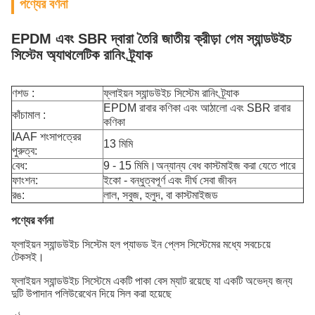
পণ্যের বর্ণনা
EPDM এবং SBR দ্বারা তৈরি জাতীয় ক্রীড়া গেম স্যান্ডউইচ
সিস্টেম অ্যাথলেটিক রানিং ট্র্যাক
ণশড :
ফ্লাইয়ন স্যান্ডউইচ সিস্টেম রানিং ট্র্যাক
EPDM রাবার কণিকা এবং আঠালো এবং SBR রাবার
কাঁচামাল :
কণিকা
IAAF শংসাপত্রের
13 মিমি
পুরুত্ব:
বেধ:
9 - 15 মিমি।অন্যান্য বেধ কাস্টমাইজ করা যেতে পারে
ফাংশন:
ইকো - বন্ধুত্বপূর্ণ এবং দীর্ঘ সেবা জীবন
রঙ:
লাল, সবুজ, হলুদ, বা কাস্টমাইজড
পণ্যের বর্ণনা
ফ্লাইয়ন স্যান্ডউইচ সিস্টেম হল প্যাভড ইন প্লেস সিস্টেমের মধ্যে সবচেয়ে
টেকসই।
ফ্লাইয়ন স্যান্ডউইচ সিস্টেমে একটি পাকা বেস ম্যাট রয়েছে যা একটি অভেদ্য জন্য
দুটি উপাদান পলিউরেথেন দিয়ে সিল করা হয়েছে