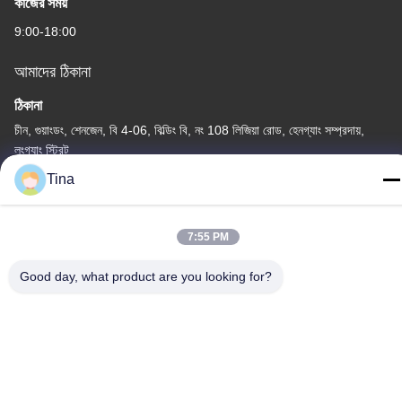
কাজের সময়
9:00-18:00
আমাদের ঠিকানা
ঠিকানা
চীন, গুয়াংডং, শেনজেন, বি 4-06, বিল্ডিং বি, নং 108 লিজিয়া রোড, হেনগ্যাং সম্প্রদায়,
লংগ্যাং স্ট্রিট
Tina
টেলিফোন
86-135-3407-1985
7:55 PM
Good day, what product are you looking for?
চীন ভাল মানের প্রত্যাহারযোগ্য ব্লিচার আসন সরবরাহকারী. কপিরাইট © -2026
Shenzhen Flyon Sports Co., Ltd. . সমস্ত অধিকার সংরক্ষিত.
গোপনীয়তা নীতি
|
সাইটম্যাপ