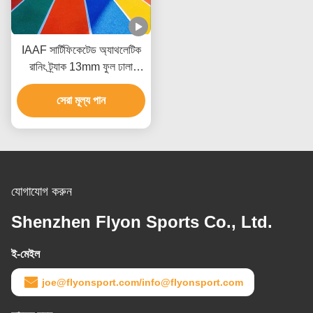
IAAF সার্টিফিকেটেড অ্যাথলেটিক
রানিং ট্র্যাক 13mm ফুল ঢালা
সিস্টেম
সেরা মূল্য পান
যোগাযোগ করুন
Shenzhen Flyon Sports Co., Ltd.
ই-মেইল
joe@flyonsport.com/info@flyonsport.com