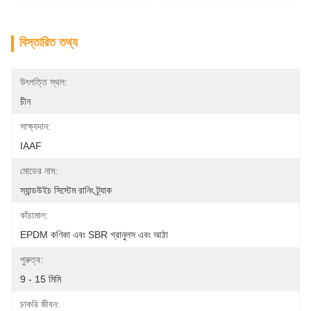
বিস্তারিত তথ্য
উৎপত্তি স্থল:
চীন
সাক্ষ্যদান:
IAAF
মোডের নাম:
স্যান্ডউইচ সিস্টেম রানিং ট্র্যাক
কাঁচামাল:
EPDM কণিকা এবং SBR গ্রানুলস এবং আঠা
পুরুত্ব:
9 - 15 মিমি
চাকরি জীবন: