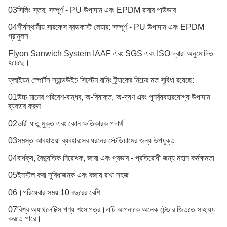
03সিলিং স্তর: সম্পূর্ণ - PU উপাদান এবং EPDM রাবার পাউডার
04শীর্ষস্থানীয় সারফেস ব্রডকাস্ট লেয়ার: সম্পূর্ণ - PU উপাদান এবং EPDM
গ্রানুলস
Flyon Sanwich System IAAF এবং SGS এবং ISO দ্বারা অনুমোদিত
হয়েছে।
ফ্লাইয়ন স্পোর্টস স্যান্ডউইচ সিস্টেম রানিং ট্র্যাকের নিচের মত সুবিধা রয়েছে:
01উচ্চ মানের পরিবেশ-বান্ধব, অ-বিষাক্ত, অ-দূষণ এবং পুনর্ব্যবহারযোগ্য উপাদান
ব্যবহার করুন
02ভারী ধাতু মুক্ত এবং কোন ক্ষতিকারক পদার্থ
03সমস্ত আবহাওয়া ব্যবহার;সব ধরনের স্টেডিয়ামের জন্য উপযুক্ত
04বার্ধক্য, বৈদ্যুতিক নিরোধক, জারা এবং প্রভাব - প্রতিরোধী জন্য মহান কর্মক্ষমতা
05ইনস্টল করা সুবিধাজনক এবং বজায় রাখা সহজ
06।পরিষেবার সময় 10 বছরের বেশি
07বিশ্ব অ্যাথলেটিক্স পণ্য শংসাপত্র।এটি আপনাকে অনেক টেন্ডার জিততে সাহায্য
করতে পারে।