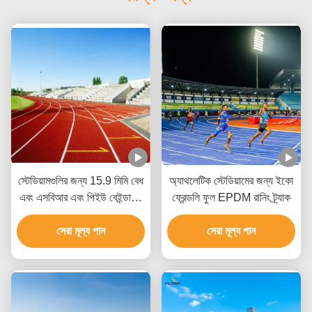
স্টেডিয়ামগুলির জন্য 15.9 মিমি বেধ
অ্যাথলেটিক স্টেডিয়ামের জন্য ইকো
এবং এসবিআর এবং পিইউ বেইন্ডারের
ফ্রেন্ডলি ফুল EPDM রানিং ট্র্যাক
সাথে টেকসই আইএএএফ সার্টিফাইড
ফুল পিয়ার রানিং ট্র্যাক
সেরা মূল্য পান
সেরা মূল্য পান