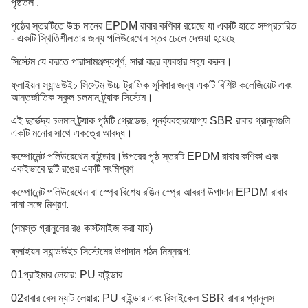
পৃষ্ঠতল .
পৃষ্ঠের স্তরটিতে উচ্চ মানের EPDM রাবার কণিকা রয়েছে যা একটি হাতে সম্প্রচারিত
- একটি স্থিতিশীলতার জন্য পলিউরেথেন স্তর ঢেলে দেওয়া হয়েছে
সিস্টেম যে
করতে পারা
সামঞ্জস্যপূর্ণ, সারা বছর ব্যবহার সহ্য করুন।
ফ্লাইয়ন স্যান্ডউইচ সিস্টেম উচ্চ ট্রাফিক সুবিধার জন্য একটি বিশিষ্ট কলেজিয়েট এবং
আন্তর্জাতিক স্কুল চলমান ট্র্যাক সিস্টেম।
এই দুর্ভেদ্য চলমান ট্র্যাক পৃষ্ঠটি গ্রেডেড, পুনর্ব্যবহারযোগ্য SBR রাবার গ্রানুলগুলি
একটি মনোর সাথে একত্রে আবদ্ধ।
কম্পোনেন্ট পলিউরেথেন বাইন্ডার।উপরের পৃষ্ঠ স্তরটি EPDM রাবার কণিকা এবং
একইভাবে দুটি রঙের একটি সংমিশ্রণ
কম্পোনেন্ট পলিউরেথেন বা স্প্রে বিশেষ রঙিন স্প্রে আবরণ উপাদান EPDM রাবার
দানা সঙ্গে মিশ্রণ.
(সমস্ত গ্রানুলের রঙ কাস্টমাইজ করা যায়)
ফ্লাইয়ন স্যান্ডউইচ সিস্টেমের উপাদান গঠন নিম্নরূপ:
01প্রাইমার লেয়ার: PU বাইন্ডার
02রাবার বেস ম্যাট লেয়ার: PU বাইন্ডার এবং রিসাইকেল SBR রাবার গ্রানুলস