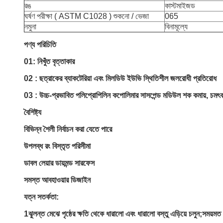
রঙ
কাস্টমাইজড
ঘর্ষণ পরীক্ষা ( ASTM C1028 ) শুকনো / ভেজা
065
নমুনা
বিনামূল্যে
পণ্য পরিচিতি
01: নিখুঁত বৃত্তাকার
02 : ছত্রাকের ব্যাকটেরিয়া এবং মিলডিউ ইউভি স্থিতিশীল জলরোধী প্রতিরোধ
03 : উচ্চ-প্রভাবিত পলিপ্রোপিলিন কপোলিমার সাসপেন্ড মডিউল শক কমায়, চমৎকার 
বৈশিষ্ট্য
বিভিন্ন শৈলী নির্বাচন করা যেতে পারে
উপলব্ধ রং বিস্তৃত পরিসীমা
ডাবল লেয়ার ডায়মন্ড সারফেস
সমস্ত আবহাওয়ার ডিজাইন
যত্ন সতর্কতা:
1ঝুলন্ত মেঝে পৃষ্ঠের ক্ষতি থেকে ধারালো এবং ধারালো বস্তু এড়িয়ে চলুন;সময়