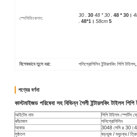
30 .
30
48 * 30 .
48 * 30।
48
স্পেসিফিকেশন:
.
48*1।
58cm
5
বিশেষভাবে তুলে ধরা:
পলিপ্রোপিলিন ইন্টারলকিং পিপি টাইলস
,
পণ্যের বর্ণনা
কাস্টমাইজড পরিষেবা সহ বিভিন্ন শৈলী ইন্টারলকিং টাইলস পিপি 
আইটেম নাম
পিপি টাইলস স্পোর্টস ফ্
কাঁচামাল
পলিপ্রোপিলিন
আকার
3048 সেমি x 30।48
পৃষ্ঠতল
ষড়ভুজ / মধুচক্র / ত্রি