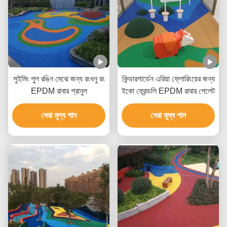
সুইমিং পুল রঙিন মেঝে জন্য রংধনু রং
কিন্ডারগার্ডেন এরিয়া ফ্লোরিংয়ের জন্য
EPDM রাবার গ্রানুল
ইকো ফ্রেন্ডলি EPDM রাবার পেলেট
সেরা মূল্য পান
সেরা মূল্য পান