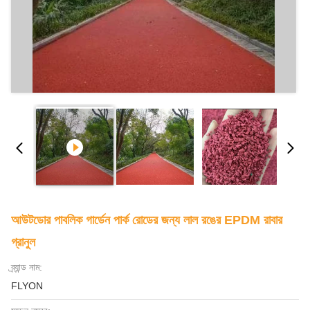
আউটডোর পাবলিক গার্ডেন পার্ক রোডের জন্য লাল রঙের EPDM রাবার
গ্রানুল
ব্র্যান্ড নাম:
FLYON