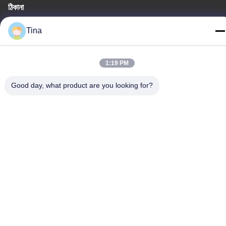
ঠিকানা
চীন, গুয়াংডং, শেনজেন, বি 4-06, বিল্ডিং বি, নং 108 লিজিয়া রোড, হেনগ্যাং সম্প্রদায়,
Tina
লংগ্যাং স্ট্রিট
টেলিফোন
1:19 PM
86-135-3407-1985
Good day, what product are you looking for?
চীন ভাল মানের প্রত্যাহারযোগ্য ব্লিচার আসন সরবরাহকারী. কপিরাইট © -2026
Shenzhen Flyon Sports Co., Ltd. . সমস্ত অধিকার সংরক্ষিত.
গোপনীয়তা নীতি
|
সাইটম্যাপ