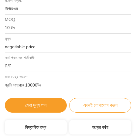
মডেল নম্বর:
ইপিডিএম
MOQ.:
10 টন
মূল্য:
negotiable price
অর্থ প্রদানের শর্তাবলী:
টি/টি
সরবরাহের ক্ষমতা:
প্রতি সপ্তাহে 10000টন
সেরা মূল্য পান
এখনই যোগাযোগ করুন
বিস্তারিত তথ্য
পণ্যের বর্ণনা