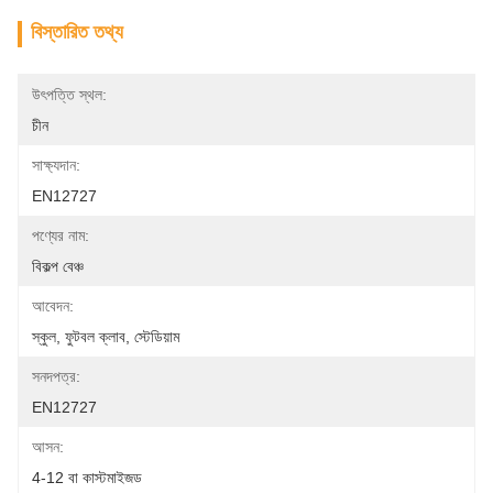
বিস্তারিত তথ্য
উৎপত্তি স্থল:
চীন
সাক্ষ্যদান:
EN12727
পণ্যের নাম:
বিকল্প বেঞ্চ
আবেদন:
স্কুল, ফুটবল ক্লাব, স্টেডিয়াম
সনদপত্র:
EN12727
আসন:
4-12 বা কাস্টমাইজড