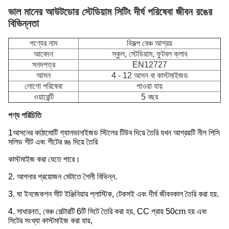
ভাল মানের আউটডোর স্টেডিয়াম সিটিং দীর্ঘ পরিষেবা জীবন রঙের
বিভিন্নতা
পণ্যের নাম
বিকল্প বেঞ্চ আশ্রয়
আবেদন
স্কুল, স্টেডিয়াম, ফুটবল ক্লাব
সনদপত্র
EN12727
আসন
4 - 12 আসন বা কাস্টমাইজড
লোগো পরিষেবা
পাওয়া যায়
ওয়ারেন্টি
5 বছর
পণ্য পরিচিতি
1আসনের কাঠামোটি গ্যালভানাইজড স্টিলের টিউব দিয়ে তৈরি যখন আশ্রয়টি নীল পিসি
সলিড শীট এবং শীটের রঙ দিয়ে তৈরি
কাস্টমাইজ করা যেতে পারে।
2.
আপনার প্রয়োজন মেটাতে শৈলী বিভিন্ন.
3. ঘা ইনজেকশন সীট ইঞ্জিনিয়ার প্লাস্টিক, টেকসই এবং দীর্ঘ জীবনকাল তৈরি করা হয়.
4. সাধারনত, বেঞ্চ শেল্টারটি 6টি সিটে তৈরি করা হয়, CC প্রায় 50cm হয় এবং
সিটের সংখ্যা কাস্টমাইজ করা যায়,