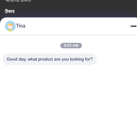
আমাদের ঠিকানা
ঠিকানা
চীন, গুয়াংডং, শেনজেন, বি 4-06, বিল্ডিং বি, নং 108 লিজিয়া রোড, হেনগ্যাং সম্প্রদায়,
Tina
লংগ্যাং স্ট্রিট
টেলিফোন
9:03 AM
86-135-3407-1985
Good day, what product are you looking for?
চীন ভাল মানের প্রত্যাহারযোগ্য ব্লিচার আসন সরবরাহকারী. কপিরাইট © -2026
Shenzhen Flyon Sports Co., Ltd. . সমস্ত অধিকার সংরক্ষিত.
গোপনীয়তা নীতি
|
সাইটম্যাপ