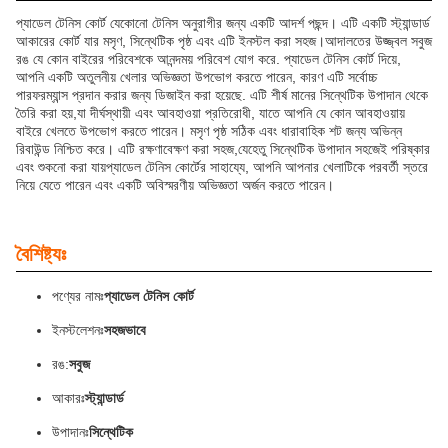
প্যাডেল টেনিস কোর্ট যেকোনো টেনিস অনুরাগীর জন্য একটি আদর্শ পছন্দ। এটি একটি স্ট্যান্ডার্ড
আকারের কোর্ট যার মসৃণ, সিন্থেটিক পৃষ্ঠ এবং এটি ইনস্টল করা সহজ।আদালতের উজ্জ্বল সবুজ
রঙ যে কোন বাইরের পরিবেশকে আনন্দময় পরিবেশ যোগ করে. প্যাডেল টেনিস কোর্ট দিয়ে,
আপনি একটি অতুলনীয় খেলার অভিজ্ঞতা উপভোগ করতে পারেন, কারণ এটি সর্বোচ্চ
পারফরম্যান্স প্রদান করার জন্য ডিজাইন করা হয়েছে. এটি শীর্ষ মানের সিন্থেটিক উপাদান থেকে
তৈরি করা হয়,যা দীর্ঘস্থায়ী এবং আবহাওয়া প্রতিরোধী, যাতে আপনি যে কোন আবহাওয়ায়
বাইরে খেলতে উপভোগ করতে পারেন। মসৃণ পৃষ্ঠ সঠিক এবং ধারাবাহিক শট জন্য অভিন্ন
রিবাউন্ড নিশ্চিত করে। এটি রক্ষণাবেক্ষণ করা সহজ,যেহেতু সিন্থেটিক উপাদান সহজেই পরিষ্কার
এবং শুকনো করা যায়প্যাডেল টেনিস কোর্টের সাহায্যে, আপনি আপনার খেলাটিকে পরবর্তী স্তরে
নিয়ে যেতে পারেন এবং একটি অবিস্মরণীয় অভিজ্ঞতা অর্জন করতে পারেন।
বৈশিষ্ট্যঃ
পণ্যের নামঃ
প্যাডেল টেনিস কোর্ট
ইনস্টলেশনঃ
সহজভাবে
রঙ:
সবুজ
আকারঃ
স্ট্যান্ডার্ড
উপাদানঃ
সিন্থেটিক