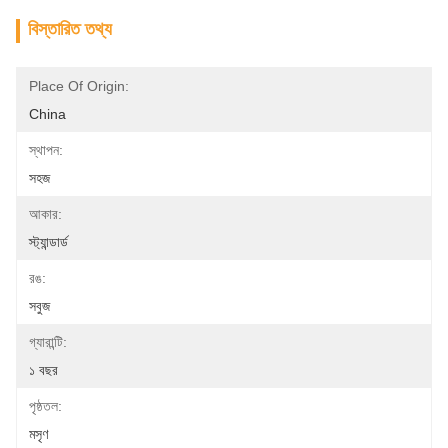
বিস্তারিত তথ্য
Place Of Origin:
China
স্থাপন:
সহজ
আকার:
স্ট্যান্ডার্ড
রঙ:
সবুজ
গ্যারান্টি:
১ বছর
পৃষ্ঠতল:
মসৃণ