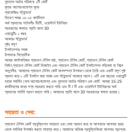
ন্যূনতম অর্ডার পরিমাণঃ ১টি কোর্ট
মূল্যঃ আলোচনাযোগ্য মূল্য
প্যাকেজিংঃ স্ট্যান্ডার্ড
বিতরণ সময়ঃ ১৫-২৫ কার্যদিবস
অর্থ প্রদানের শর্তাবলীঃ টি/টি, ওয়েস্টার্ন ইউনিয়ন
সরবরাহের ক্ষমতাঃ প্রতি মাসে 30
ওয়ারেন্টিঃ ১ বছর
আকারঃ স্ট্যান্ডার্ড
পৃষ্ঠঃ মসৃণ
ইনস্টলেশনঃ সহজ
উপাদানঃ সিন্থেটিক
আমরা কাস্টমাইজড প্যাডেল টেনিস মাঠ, প্যাডেল টেনিস কোর্ট, প্যাডেল টেনিস কোর্ট
নির্মাণ,প্যাডেল টেনিস কোর্ট ডিজাইন এবং প্যাডেল টেনিস কোর্ট ইনস্টলেশন পরিষেবা যা শিল্পে
অতুলনীয়. আমাদের প্যাডেল টেনিস কোর্ট মানসম্পন্ন উপকরণ থেকে তৈরি এবং একটি মসৃণ পৃষ্ঠ
প্রদান করে। এটি ইনস্টল করা সহজ এবং স্ট্যান্ডার্ড আকারে আসে। এটি এক বছরের ওয়ারেন্টি
দ্বারা সমর্থিত।দাম আলোচনাযোগ্য এবং ন্যূনতম অর্ডার পরিমাণ এক কোর্ট. আমরা 15-25
কার্যদিবসের মধ্যে পণ্য সরবরাহ করতে পারি এবং টি / টি এবং ওয়েস্টার্ন ইউনিয়নের অর্থ
প্রদানের শর্তাদি গ্রহণ করতে পারি। আমাদের প্রতি মাসে 30 সরবরাহের ক্ষমতা রয়েছে।
সহায়তা ও সেবা:
প্যাডেল টেনিস কোর্ট প্রযুক্তিগত সহায়তা এবং সেবা প্রদান করে যা আপনাকে আপনার ক্রয়
থেকে সর্বাধিক উপার্জন করতে সাহায্য করে। আমাদের অভিজ্ঞ প্রযুক্তিবিদরা আপনার প্রশ্নের