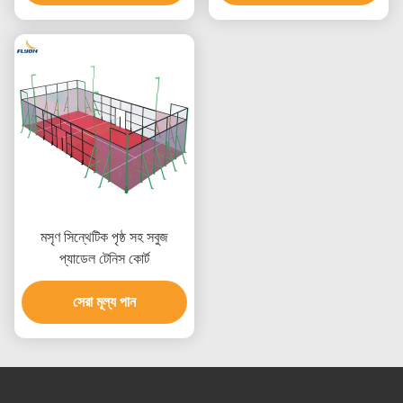
মসৃণ সিন্থেটিক পৃষ্ঠ সহ সবুজ
প্যাডেল টেনিস কোর্ট
সেরা মূল্য পান