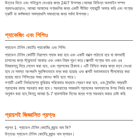
উত্তর দিতে এবং গাইডেন্স দেওয়ার জন্য 24/7 উপলব্ধ।আমরা বিভিন্ন অনলাইন সম্পদ
প্রদানএছাড়াও, আমরা আমাদের পণ্যগুলির জন্য একটি সীমিত গ্যারান্টি অফার করি এবং পণ্যের
ত্রুটি বা কর্মক্ষমতা সমস্যাগুলি সমাধানের জন্য সর্বদা উপলব্ধ।
প্যাকেজিং এবং শিপিংঃ
প্যাডেল টেনিস কোর্টের প্যাকেজিং এবং শিপিং
প্যাডেল টেনিস কোর্টটি নিরাপদে প্যাক করা হবে এবং একটি বাক্সে পাঠানো হবে যা মালবাহী
চালানের জন্য স্ট্যান্ডার্ড আকার এবং ওজন নিয়ম পূরণ করে।বাক্সটি পণ্যের নাম এবং এর
বিষয়বস্তু দিয়ে লেবেল করা হবে, এবং প্রাপকের ঠিকানা। এটি নিশ্চিত করার জন্য যত্ন নেওয়া
হবে যে সমস্ত অংশগুলি সুরক্ষিতভাবে বন্ধ করা হয়েছে এবং বক্সটি যথাযথভাবে সীলমোহর করা
হয়েছে যাতে শিপিংয়ের সময় কোনও ক্ষতি হতে পারে।
পণ্যটি একটি নির্ভরযোগ্য কুরিয়ার পরিষেবার মাধ্যমে প্রেরণ করা হবে, এবং ট্র্যাকিং নম্বরটি
গ্রাহকের কাছে সরবরাহ করা হবে। সরবরাহের সময়গুলি গ্রাহকের অবস্থানের উপর নির্ভর করে
অনুমান করা হবে,কিন্তু আমরা 5-7 ব্যবসায়িক দিনের মধ্যে পণ্য সরবরাহ করার চেষ্টা করি.
প্রায়শই জিজ্ঞাসিত প্রশ্নঃ
প্রশ্ন 1: প্যাডেল টেনিস কোর্টের ব্র্যান্ড নাম কি?
উত্তরঃ প্যাডেল টেনিস কোর্টের ব্র্যান্ড নাম ফ্লায়ন।