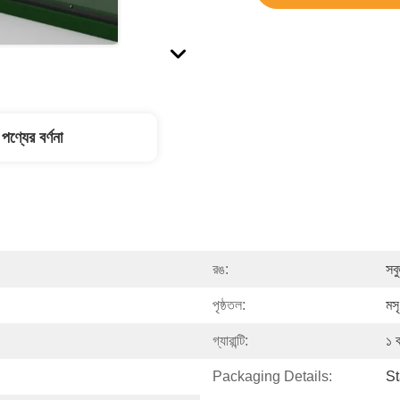
পণ্যের বর্ণনা
রঙ:
সব
পৃষ্ঠতল:
মস
গ্যারান্টি:
১ 
Packaging Details:
S