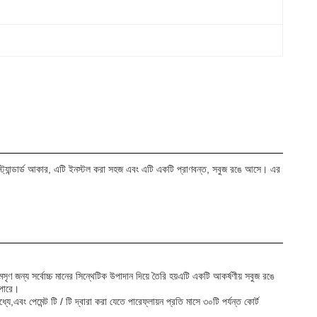
থে।স্ট্যান্ডার্ড আকার, এটি ইনস্টল করা সহজ এবং এটি একটি প্রাণবন্ত, সবুজ রঙে আসে। এর
ৃণ জন্য সর্বোচ্চ মানের সিন্থেটিক উপাদান দিয়ে তৈরি হয়এটি একটি আকর্ষণীয় সবুজ রঙে
 পারে।
ে,এবং পেমেন্ট টি / টি দ্বারা করা যেতে পারেফ্লায়ন প্রতি মাসে ৩০টি পর্যন্ত কোর্ট