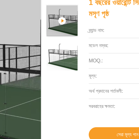
1 বছরের ওয়ারেন্টি
মসৃণ পৃষ্ঠ
ব্র্যান্ড নাম:
মডেল নম্বর:
MOQ.:
মূল্য:
অর্থ প্রদানের শর্তাবলী:
সরবরাহের ক্ষমতা:
সেরা মূল্য পান