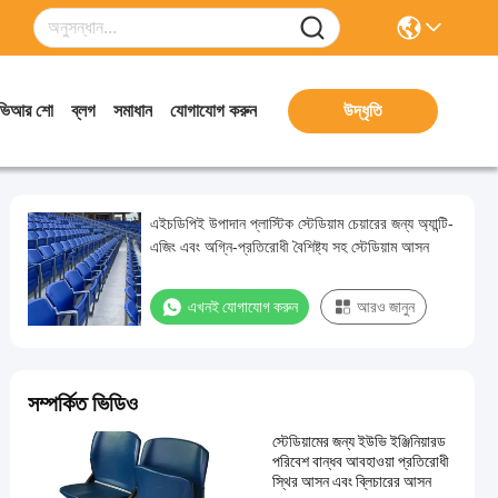
ভিআর শো
ব্লগ
সমাধান
যোগাযোগ করুন
উদ্ধৃতি
এইচডিপিই উপাদান প্লাস্টিক স্টেডিয়াম চেয়ারের জন্য অ্যান্টি-
এজিং এবং অগ্নি-প্রতিরোধী বৈশিষ্ট্য সহ স্টেডিয়াম আসন
এখনই যোগাযোগ করুন
আরও জানুন
সম্পর্কিত ভিডিও
স্টেডিয়ামের জন্য ইউভি ইঞ্জিনিয়ারড
পরিবেশ বান্ধব আবহাওয়া প্রতিরোধী
স্থির আসন এবং ব্লিচারের আসন