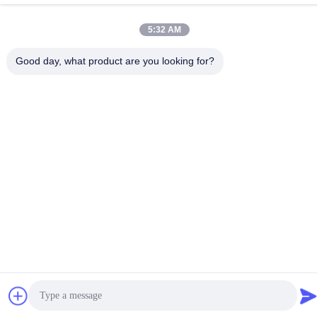
86-135-3407-1985
5:32 AM
Good day, what product are you looking for?
চীন ভাল মানের প্রত্যাহারযোগ্য ব্লিচার আসন সরবরাহকারী. কপিরাইট © -2026
Shenzhen Flyon Sports Co., Ltd. . সমস্ত অধিকার সংরক্ষিত.
গোপনীয়তা নীতি
|
সাইটম্যাপ