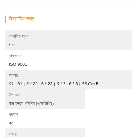
বিস্তারিত তথ্য
উৎপত্তি স্থল:
চীন
সাক্ষ্যদান:
ISO 9001
আকার:
91 .
91।
6 * 22 .
6 * 22।
6 * 3 .
6 * 3।
53 Cm
5
উপাদান:
উচ্চ ঘনত্ব পলিথিন (এইচডিপিই)
পৃষ্ঠতল:
গর্ত
ওজন: