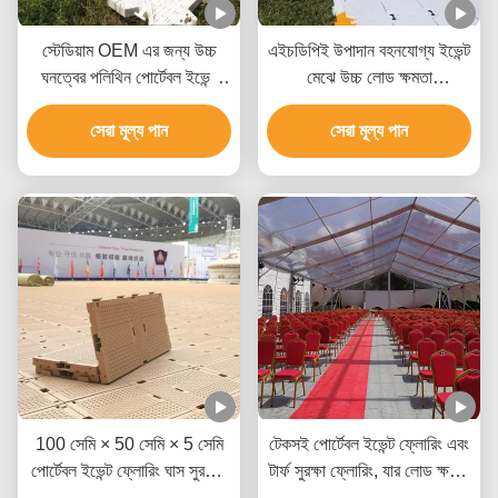
স্টেডিয়াম OEM এর জন্য উচ্চ
এইচডিপিই উপাদান বহনযোগ্য ইভেন্ট
ঘনত্বের পলিথিন পোর্টেবল ইভেন্ট
মেঝে উচ্চ লোড ক্ষমতা
ফ্লোরিং
কাস্টমাইজযোগ্য রঙ এবং আউটডোর
সেরা মূল্য পান
ব্যবহারের জন্য তাপমাত্রা প্রতিরোধী
সেরা মূল্য পান
100 সেমি × 50 সেমি × 5 সেমি
টেকসই পোর্টেবল ইভেন্ট ফ্লোরিং এবং
পোর্টেবল ইভেন্ট ফ্লোরিং ঘাস সুরক্ষার
টার্ফ সুরক্ষা ফ্লোরিং, যার লোড ক্ষমতা
জন্য ইউভি প্রতিরোধী
২০ টন এবং আকার ৩০.৪৮ সেমি x