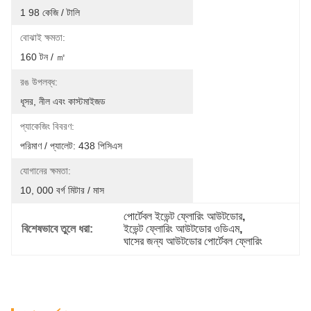
1 98 কেজি / টালি
বোঝাই ক্ষমতা:
160 টন / ㎡
রঙ উপলব্ধ:
ধূসর, নীল এবং কাস্টমাইজড
প্যাকেজিং বিবরণ:
পরিমাণ / প্যালেট: 438 পিসিএস
যোগানের ক্ষমতা:
10, 000 বর্গ মিটার / মাস
পোর্টেবল ইভেন্ট ফ্লোরিং আউটডোর
, 
বিশেষভাবে তুলে ধরা:
ইভেন্ট ফ্লোরিং আউটডোর ওডিএম
, 
ঘাসের জন্য আউটডোর পোর্টেবল ফ্লোরিং