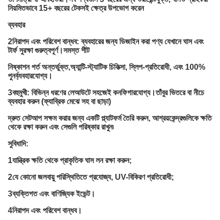
নিয়মিতভাবে 15+ বছরের টেকসই ক্ষেত্র উপভোগ করেন
ব্যবহার
2নিরাপদ এবং পরিবেশ বান্ধব: ব্যবহারের জন্য ডিজাইন করা পণ্য যেখানে ঘাস এবং
টার্ফ সুরক্ষা গুরুত্বপূর্ণ।সমস্ত শীট
নিষ্কাশন গর্ত অন্তর্ভুক্ত,
অ্যান্টি-স্ট্যাটিক চিকিত্সা, স্লিপ-প্রতিরোধী, এবং 100%
পুনর্ব্যবহারযোগ্য।
3বহুমুখী: বিভিন্ন ধরণের লেআউটে সহজেই কনফিগারযোগ্য।তাঁবুর ভিতরে বা নীচে
ব্যবহার করুন (ফ্যাব্রিক মেঝে সহ বা ছাড়া)
দ্রুত সেটআপ সক্ষম করার জন্য একটি প্ল্যাটফর্ম তৈরি করুন, আশ্রয়কেন্দ্রগুলিকে ক্ষতি
থেকে রক্ষা করুন এবং সেগুলি পরিষ্কার রাখুন৷
সুবিধাদি:
1যান্ত্রিক ক্ষতি থেকে প্রাকৃতিক ঘাস লন রক্ষা করুন;
2যে কোনো জলবায়ু পরিস্থিতিতে প্রযোজ্য, UV-বিকিরণ প্রতিরোধী;
3
ব্যক্তিগত এবং বাণিজ্যিক ইভেন্ট।
4নিরাপদ এবং পরিবেশ বান্ধব।