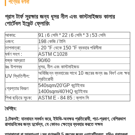
পণ্যের বর্ণনা
গ্রাস টার্ফ সুরক্ষার জন্য ধূসর নীল এবং কাস্টমাইজড কালার
পোর্টেবল ইভেন্ট ফ্লোরিং
আকার:
91।6 সেমি * 22।6 সেমি * 3।53 সেমি
ওজন:
198 কেজি / টালি
তাপমাত্রা:
- 20 °F থেকে 150 °F ব্যবহার পরিসীমা
ঘর্ষণ সহগ :
ASTM C1028
শুষ্ক আদ্রতা
90/60
রঙ উপলব্ধ
ধূসর, নীল এবং কাস্টমাইজড
অবিচ্ছিন্ন ব্যবহারের সাথে 10 বছরের জন্য রঙ বিবর্ণ এবং ক্ষয়
UV স্থিতিশীল:
প্রতিরোধী
540sqm/20'GP কন্টেইনার
গ্রেপ্তার বিবরণ
1400sqm/40'HQ কন্টেইনার
শিখা ছড়িয়ে সূচক:
ASTM E - 84 85 : ক্লাস সি
বৈশিষ্ট্য:
1টেকসই: যানবাহন সমর্থন করে, ইউভি-অবক্ষয় প্রতিরোধী, পচা-প্রমাণ, বেশিরভাগ
রাসায়নিকের জন্য দুর্ভেদ্য, যে কোনও ক্ষেত্রে ব্যবহার করতে সক্ষম
তাপমাত্রা বা আবহাওয়া।সব
পণ্যগুলি 5 বছরের জন্য ওয়ারেন্টিযুক্ত, যদিও গ্রাহকরা