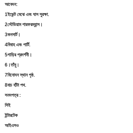
আবেদন:
1ইভেন্ট মেঝে এবং ঘাস সুরক্ষা.
2
স্টেডিয়াম পারফরম্যান্স।
3কনসার্ট।
4বিবাহ এবং পার্টি.
5গাড়ির প্রদর্শনী।
6।
তাঁবু।
7বিনোদন স্থান পৃষ্ঠ.
8বাচ হাঁটা পথ.
সনদপত্র :
সিই
ইন্টারটেক
আইএসও